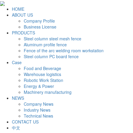
HOME
ABOUT US
Company Profile
Business License
PRODUCTS
Steel column steel mesh fence
Aluminum profile fence
Fence of the arc welding room workstation
Steel column PC board fence
Case
Food and Beverage
Warehouse logistics
Robotic Work Station
Energy & Power
Machinery manufacturing
NEWS
Company News
Industry News
Technical News
CONTACT US
中文