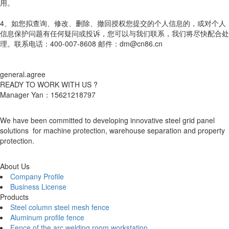
用。
4、如您拟查询、修改、删除、撤回授权您提交的个人信息的，或对个人
信息保护问题有任何疑问或投诉，您可以与我们联系，我们将尽快配合处
理。联系电话：400-007-8608 邮件：dm@cn86.cn
general.agree
READY TO WORK WITH US ?
Manager Yan：15621218797
We have been committed to developing innovative steel grid panel
solutions for machine protection, warehouse separation and property
protection.
About Us
Company Profile
Business License
Products
Steel column steel mesh fence
Aluminum profile fence
Fence of the arc welding room workstation