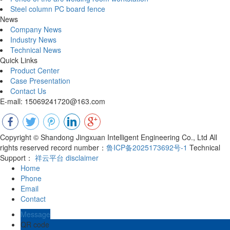
Steel column PC board fence
News
Company News
Industry News
Technical News
Quick Links
Product Center
Case Presentation
Contact Us
E-mall: 15069241720@163.com
Copyright © Shandong Jingxuan Intelligent Engineering Co., Ltd All
rights reserved record number：
鲁ICP备2025173692号-1
Technical
Support：
祥云平台
disclaimer
Home
Phone
Email
Contact
Message
QR code