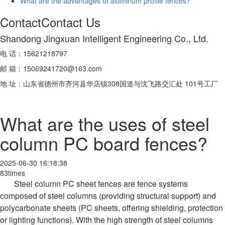
What are the advantages of aluminum profile fences?
Contact
Contact Us
Shandong Jingxuan Intelligent Engineering Co., Ltd.
电 话：15621218797
邮 箱：15069241720@163.com
地 址：山东省德州市齐河县华店镇308国道与沈飞路交汇处 101号工厂
What are the uses of steel
column PC board fences?
2025-06-30 16:18:38
83times
Steel column PC sheet fences are fence systems
composed of steel columns (providing structural support) and
polycarbonate sheets (PC sheets, offering shielding, protection
or lighting functions). With the high strength of steel columns