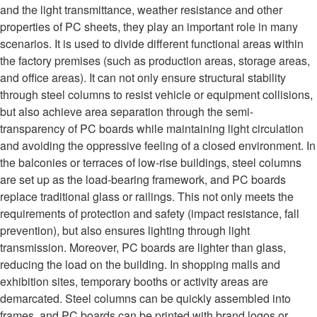
and the light transmittance, weather resistance and other
properties of PC sheets, they play an important role in many
scenarios. It is used to divide different functional areas within
the factory premises (such as production areas, storage areas,
and office areas). It can not only ensure structural stability
through steel columns to resist vehicle or equipment collisions,
but also achieve area separation through the semi-
transparency of PC boards while maintaining light circulation
and avoiding the oppressive feeling of a closed environment. In
the balconies or terraces of low-rise buildings, steel columns
are set up as the load-bearing framework, and PC boards
replace traditional glass or railings. This not only meets the
requirements of protection and safety (impact resistance, fall
prevention), but also ensures lighting through light
transmission. Moreover, PC boards are lighter than glass,
reducing the load on the building. In shopping malls and
exhibition sites, temporary booths or activity areas are
demarcated. Steel columns can be quickly assembled into
frames, and PC boards can be printed with brand logos or