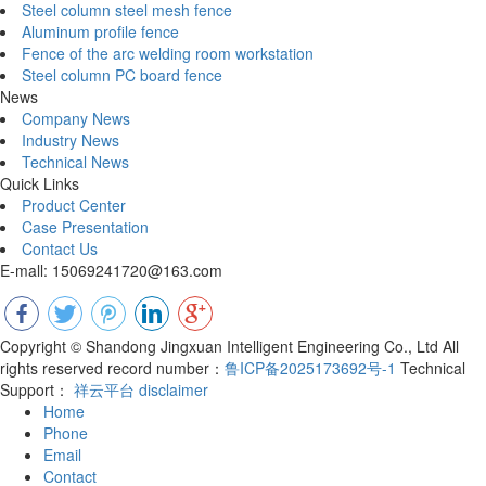
Steel column steel mesh fence
Aluminum profile fence
Fence of the arc welding room workstation
Steel column PC board fence
News
Company News
Industry News
Technical News
Quick Links
Product Center
Case Presentation
Contact Us
E-mall: 15069241720@163.com
Copyright © Shandong Jingxuan Intelligent Engineering Co., Ltd All
rights reserved record number：
鲁ICP备2025173692号-1
Technical
Support：
祥云平台
disclaimer
Home
Phone
Email
Contact