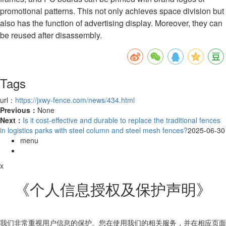
promotional patterns. This not only achieves space division but
also has the function of advertising display. Moreover, they can
be reused after disassembly.
Tags
url：
https://jxwy-fence.com/news/434.html
Previous：
None
Next：
Is it cost-effective and durable to replace the traditional fences
in logistics parks with steel column and steel mesh fences?
2025-06-30
menu
x
《个人信息授权及保护声明》
我们非常重视用户信息的保护。您在使用我们的相关服务，并在相应页面