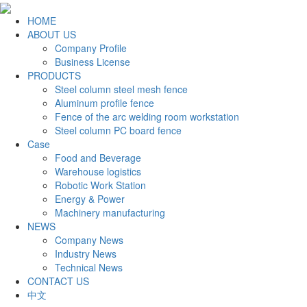
HOME
ABOUT US
Company Profile
Business License
PRODUCTS
Steel column steel mesh fence
Aluminum profile fence
Fence of the arc welding room workstation
Steel column PC board fence
Case
Food and Beverage
Warehouse logistics
Robotic Work Station
Energy & Power
Machinery manufacturing
NEWS
Company News
Industry News
Technical News
CONTACT US
中文