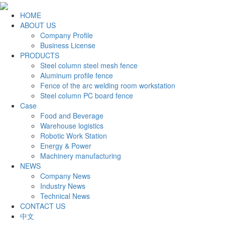
HOME
ABOUT US
Company Profile
Business License
PRODUCTS
Steel column steel mesh fence
Aluminum profile fence
Fence of the arc welding room workstation
Steel column PC board fence
Case
Food and Beverage
Warehouse logistics
Robotic Work Station
Energy & Power
Machinery manufacturing
NEWS
Company News
Industry News
Technical News
CONTACT US
中文