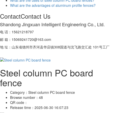
What are the uses of steel column PC board fences?
What are the advantages of aluminum profile fences?
Contact
Contact Us
Shandong Jingxuan Intelligent Engineering Co., Ltd.
电 话：15621218797
邮 箱：15069241720@163.com
地 址：山东省德州市齐河县华店镇308国道与沈飞路交汇处 101号工厂
Steel column PC board
fence
Category：
Steel column PC board fence
Browse number：
48
QR code：
Release time：
2025-06-30 16:07:23