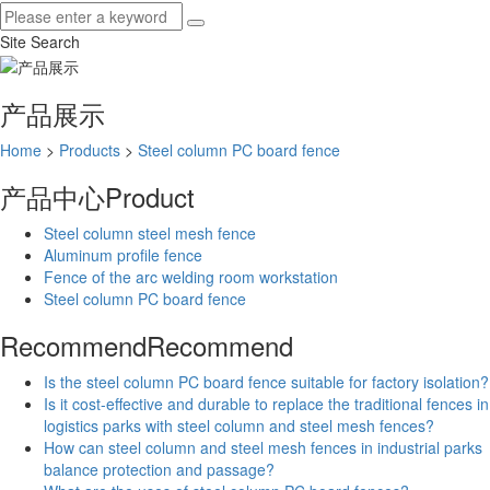
Site Search
产品展示
Home
>
Products
>
Steel column PC board fence
产品中心
Product
Steel column steel mesh fence
Aluminum profile fence
Fence of the arc welding room workstation
Steel column PC board fence
Recommend
Recommend
Is the steel column PC board fence suitable for factory isolation?
Is it cost-effective and durable to replace the traditional fences in
logistics parks with steel column and steel mesh fences?
How can steel column and steel mesh fences in industrial parks
balance protection and passage?