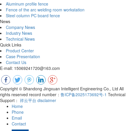
Aluminum profile fence
Fence of the arc welding room workstation
Steel column PC board fence
News
Company News
Industry News
Technical News
Quick Links
Product Center
Case Presentation
Contact Us
E-mall: 15069241720@163.com
Copyright © Shandong Jingxuan Intelligent Engineering Co., Ltd All
rights reserved record number：
鲁ICP备2025173692号-1
Technical
Support：
祥云平台
disclaimer
Home
Phone
Email
Contact