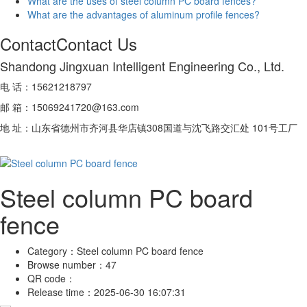
What are the uses of steel column PC board fences?
What are the advantages of aluminum profile fences?
Contact
Contact Us
Shandong Jingxuan Intelligent Engineering Co., Ltd.
电 话：15621218797
邮 箱：15069241720@163.com
地 址：山东省德州市齐河县华店镇308国道与沈飞路交汇处 101号工厂
Steel column PC board
fence
Category：
Steel column PC board fence
Browse number：
47
QR code：
Release time：
2025-06-30 16:07:31