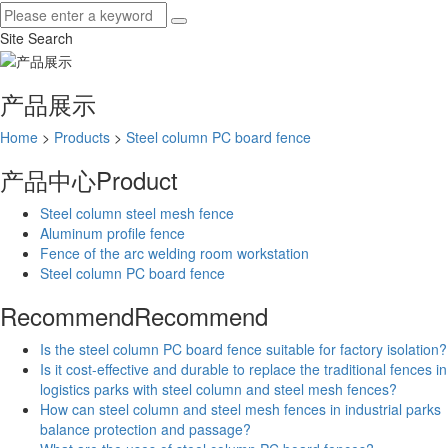
Site Search
产品展示
Home
>
Products
>
Steel column PC board fence
产品中心
Product
Steel column steel mesh fence
Aluminum profile fence
Fence of the arc welding room workstation
Steel column PC board fence
Recommend
Recommend
Is the steel column PC board fence suitable for factory isolation?
Is it cost-effective and durable to replace the traditional fences in
logistics parks with steel column and steel mesh fences?
How can steel column and steel mesh fences in industrial parks
balance protection and passage?