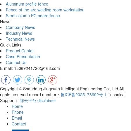
Aluminum profile fence
Fence of the arc welding room workstation
Steel column PC board fence
News
Company News
Industry News
Technical News
Quick Links
Product Center
Case Presentation
Contact Us
E-mall: 15069241720@163.com
Copyright © Shandong Jingxuan Intelligent Engineering Co., Ltd All
rights reserved record number：
鲁ICP备2025173692号-1
Technical
Support：
祥云平台
disclaimer
Home
Phone
Email
Contact