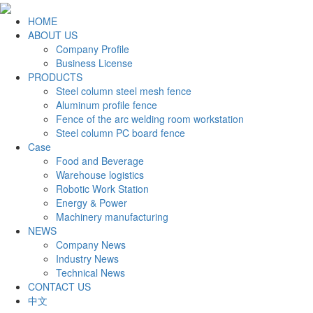
HOME
ABOUT US
Company Profile
Business License
PRODUCTS
Steel column steel mesh fence
Aluminum profile fence
Fence of the arc welding room workstation
Steel column PC board fence
Case
Food and Beverage
Warehouse logistics
Robotic Work Station
Energy & Power
Machinery manufacturing
NEWS
Company News
Industry News
Technical News
CONTACT US
中文